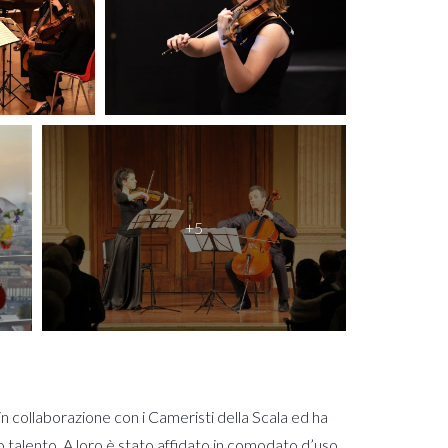
in collaborazione con i Cameristi della Scala ed ha
ro talento. A loro è stato affidato in comodato d’uso