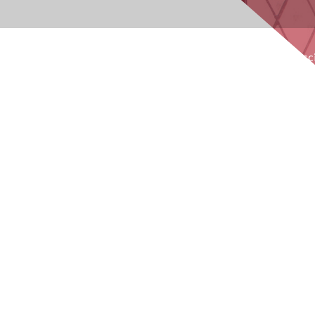
Chi siamo
Cosa fac
A
Sosteniamo e