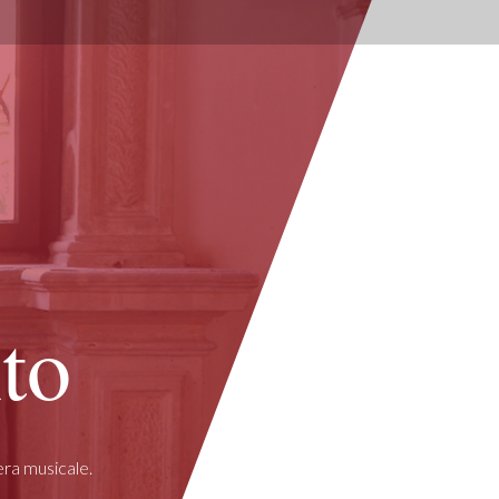
to
era musicale.