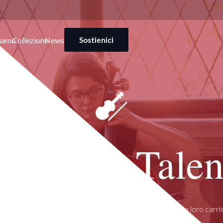
ciamo
Collezione
News
Sostienici
dotta un Talen
 accompagniamo giovani musicisti nel percorso verso la loro carri