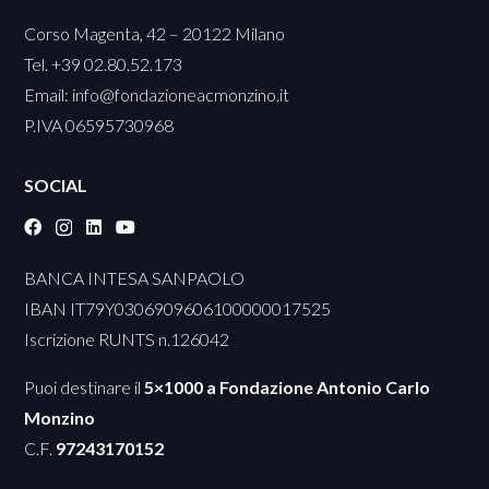
Corso Magenta, 42 – 20122 Milano
Tel. +39 02.80.52.173
Email:
info@fondazioneacmonzino.it
P.IVA 06595730968
SOCIAL
BANCA INTESA SANPAOLO
IBAN IT79Y0306909606100000017525
Iscrizione RUNTS n.126042
Puoi destinare il
5×1000 a Fondazione Antonio Carlo
Monzino
C.F.
97243170152