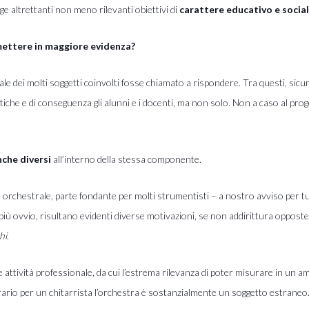
gge altrettanti non meno rilevanti obiettivi di
carattere educativo e socia
 mettere in maggiore evidenza?
le dei molti soggetti coinvolti fosse chiamato a rispondere. Tra questi, si
stiche e di conseguenza gli alunni e i docenti, ma non solo. Non a caso al pr
nche diversi
all’interno della stessa componente.
rchestrale, parte fondante per molti strumentisti – a nostro avviso per tutti 
iù ovvio, risultano evidenti diverse motivazioni, se non addirittura opposte, 
hi
.
ale attività professionale, da cui l’estrema rilevanza di poter misurare in un
rario per un chitarrista l’orchestra è sostanzialmente un soggetto estraneo. P