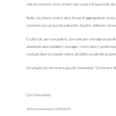
sale da concerto sono sempre più vuote e frequentate da 
Nulla, sia chiaro, contro altre forme di aggregazione music
concerto con un’acustica decente, di poter utilizzare strume
E tutto ciò, per concludere, non solo per un’esigenza prof
amministratori pubblici, i manager, i ricercatori, i professi
ruoli più diversi e dando valore all’utilità sociale del propri
Un’utopia che nel nostro piccolo chiamiamo “Orchestre Reg
Ciro Fiorentino
Referente Nazionale COMUSICA