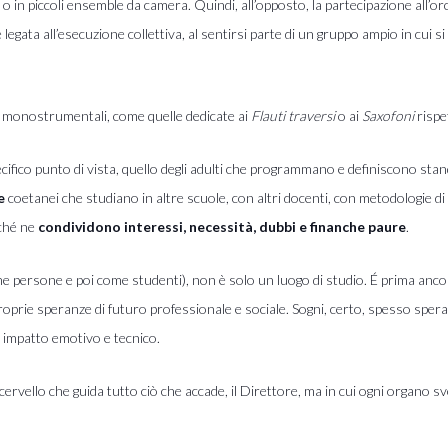
ca o in piccoli ensemble da camera. Quindi, all’opposto, la partecipazione all
 legata all’esecuzione collettiva, al sentirsi parte di un gruppo ampio in cui s
i monostrumentali, come quelle dedicate ai
Flauti traversi
o ai
Saxofoni
rispe
ifico punto di vista, quello degli adulti che programmano e definiscono stan
e
coetanei che studiano in altre scuole, con altri docenti, con metodologie di
rché ne
condividono interessi, necessità, dubbi e finanche paure
.
me persone e poi come studenti), non è solo un luogo di studio. É prima anc
proprie speranze di futuro professionale e sociale. Sogni, certo, spesso speran
 impatto emotivo e tecnico.
 cervello che guida tutto ciò che accade, il Direttore, ma in cui ogni organ