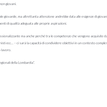
non giovani.
ale giovanile, ma altrettanta attenzione andrebbe data alle esigenze di giovan
nti di qualità adeguata alle proprie aspirazioni.
essionalizzante ma anche perché tra le competenze che vengono acquisite da q
onisti ecc… – ci sarà la capacità di condividere obiettivi in un contesto comple
o lavoro.
ionali della Lombardia”.