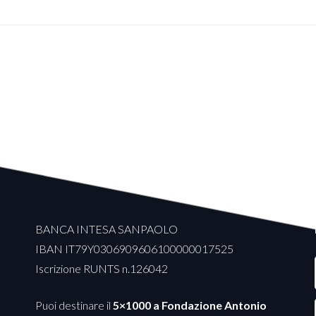
BANCA INTESA SANPAOLO
IBAN IT79Y0306909606100000017525
Iscrizione RUNTS n.126042
Puoi destinare il
5×1000 a Fondazione Antonio