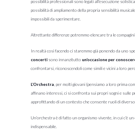
possibilità professionali sono legati all’esecuzione solisti
possibilità di ampliamento della propria sensibilità musicale
impossibili da sperimentare.
Altrettante differenze potremmo elencare tra le compagin
In realtà così facendo ci staremmo già ponendo da uno spec
concerti
sono innanzitutto
un’occasione per conoscer
confrontarsi, riconoscendoli come simili e vicini a loro pe
L’Orchestra
, per molti giovani (pensiamo a loro prima co
affinano interessi, ci si confronta sui propri sogni e sulle 
approfittando di un contesto che consente ruoli di diverso
Un’orchestra è di fatto un organismo vivente, in cui c’è un
indispensabile.