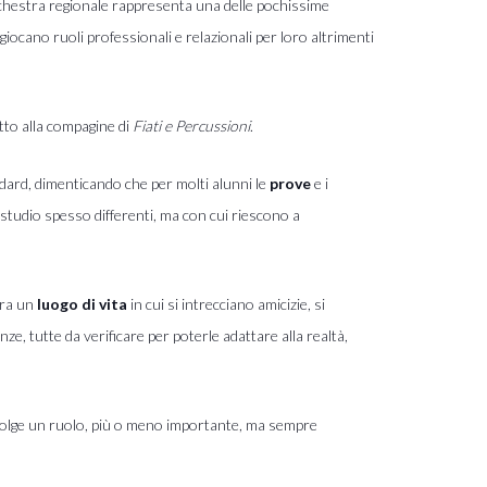
’orchestra regionale rappresenta una delle pochissime
i giocano ruoli professionali
e relazionali per loro altrimenti
tto alla compagine di
Fiati e Percussioni
.
dard, dimenticando che per molti alunni le
prove
e i
 studio spesso differenti,
ma con cui riescono a
ora un
luogo di vita
in cui si intrecciano amicizie, si
ze, tutte da verificare per poterle adattare alla realtà,
o svolge un ruolo, più o meno importante, ma sempre