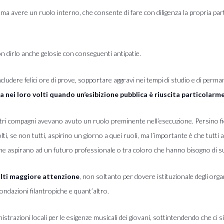
, ma avere un ruolo interno, che consente di fare con diligenza la propria par
on dirlo anche gelosie con conseguenti antipatie.
ludere felic
i ore di prove, sopportare aggravi nei tempi di studio e di per
 nei loro volti quando un’esibizione pubblica è riuscita particolarm
 altri compagni avevano avuto un ruolo preminente nell’esecuzione. Persino f
i, se non tutti, aspirino un giorno a quei ruoli, ma l’importante è che tutti
 che aspirano ad un futuro professionale o tra coloro che hanno bisogno di sup
lti maggiore attenzione
, non soltanto per dovere istituzionale degli org
ondazioni filantropiche e quant’altro.
istrazioni l
ocali per le esigenze musicali dei giovani, sottintendendo che ci 