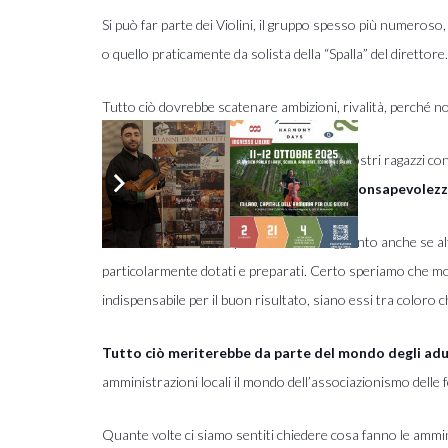
Si può far parte dei Violini, il gruppo spesso più numeroso
o quello praticamente da solista della “Spalla” del direttore.
Tutto ciò dovrebbe scatenare ambizioni, rivalità, perché n
Come mai non accade? Perché vediamo i nostri ragazzi conc
richiedono ore?
A cosa è dovuta quella consapevolezza
Li vediamo soddisfatti per il risultato raggiunto anche se
particolarmente dotati e preparati. Certo speriamo che molt
indispensabile per il buon risultato, siano essi tra coloro
Tutto ciò meriterebbe da parte del mondo degli adu
amministrazioni locali il mondo dell’associazionismo delle f
Quante volte ci siamo sentiti chiedere cosa fanno le ammin