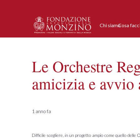
Chi siamo
Cosa fac
Le Orchestre Regi
amicizia e avvio 
1 anno fa
Difficile scegliere, in un progetto ampio come quello delle 