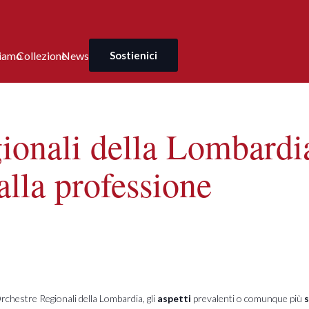
ciamo
Collezione
News
Sostienici
onali della Lombardia:
alla professione
Orchestre Regionali della Lombardia, gli
aspetti
prevalenti o comunque più
s