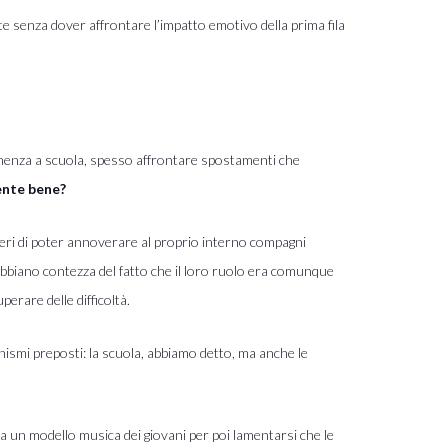
te senza dover affrontare l’impatto emotivo della prima fila
manenza a scuola, spesso affrontare spostamenti che
ente bene?
ieri di poter annoverare al proprio interno compagni
 abbiano contezza del fatto che il loro ruolo era comunque
erare delle difficoltà.
anismi preposti: la scuola, abbiamo detto, ma anche le
sia un modello musica dei giovani per poi lamentarsi che le