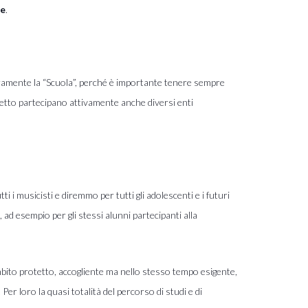
le
.
curamente la “Scuola”, perché è importante tenere sempre
ogetto partecipano attivamente anche diversi enti
i musicisti e diremmo per tutti gli adolescenti e i futuri
ad esempio per gli stessi alunni partecipanti alla
 ambito protetto, accogliente ma nello stesso tempo esigente,
er loro la quasi totalità del percorso di studi e di