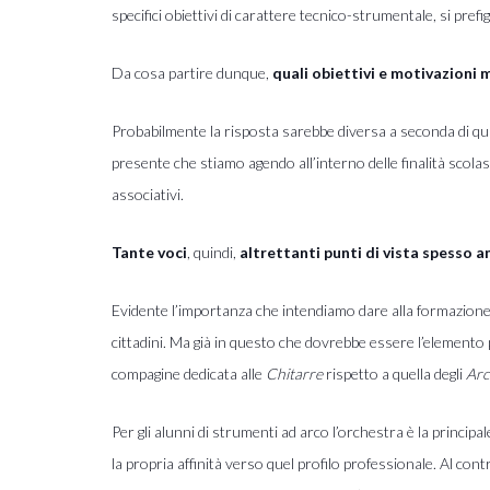
specifici obiettivi di carattere tecnico-strumentale, si prefi
Da cosa partire dunque,
quali obiettivi e motivazioni
Probabilmente la risposta sarebbe diversa a seconda di qua
presente che stiamo agendo all’interno delle finalità scola
associativi.
Tante voci
, quindi,
altrettanti
punti di vista spesso a
Evidente l’importanza che intendiamo dare alla formazione o
cittadini. Ma già in questo che dovrebbe essere l’elemento p
compagine dedicata alle
Chitarre
rispetto a quella degli
Arc
Per gli alunni di strumenti ad arco l’orchestra è la princip
la propria affin
ità verso quel profilo professionale. Al cont