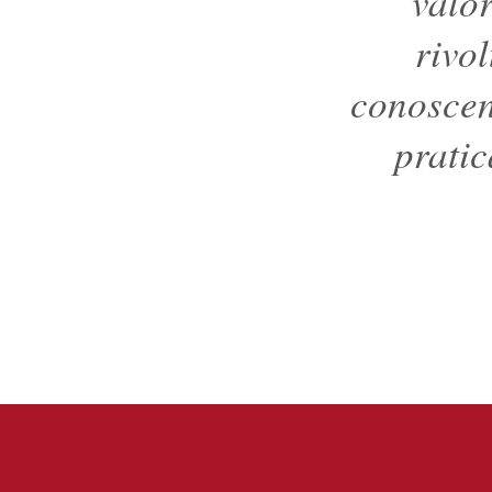
valo
rivo
conoscenz
pratic