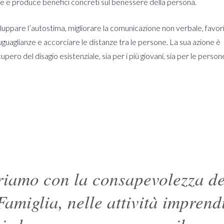
nale e produce benefici concreti sul benessere della persona.
viluppare l’autostima, migliorare la comunicazione non verbale, favor
suguaglianze e accorciare le distanze tra le persone. La sua azione è
pero del disagio esistenziale, sia per i più giovani, sia per le perso
iamo con la consapevolezza del
Famiglia, nelle attività imprend