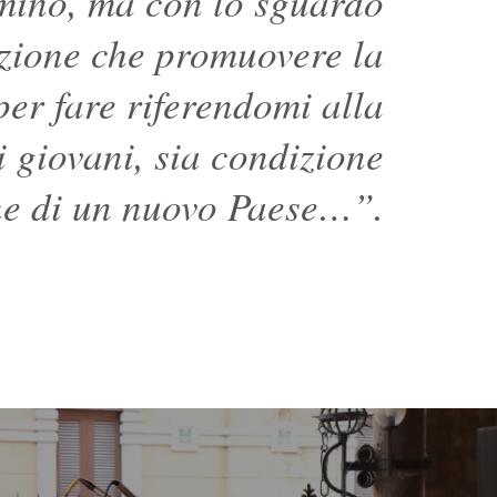
mino, ma con lo sguardo
inzione che promuovere la
per fare riferendomi alla
 giovani, sia condizione
one di un nuovo Paese…”.