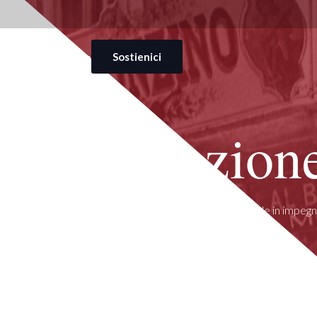
ciamo
Collezione
News
Sostienici
La Fondazion
adizione di Casa Monzino, trasformiamo l’eredità musicale in impegn