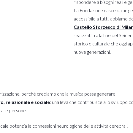
rispondere a bisogni reali e g
La Fondazione nasce da un ge
accessibile a tutti, abbiamo d
Castello Sforzesco di Mila
realizzati tra la fine del Seic
storico e culturale che oggi app
nuove generazioni.
lorizzazione, perché crediamo che la musica possa generare
, relazionale e sociale
: una leva che contribuisce allo sviluppo co
ra le persone.
icale potenzia le connessioni neurologiche delle attività cerebrali,