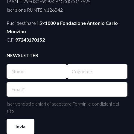
IBAN IT79Y0306909606100000017525
Iscrizione RUNTS n.126042
Puoi destinare il
5×1000 a Fondazione Antonio Carlo
Monzino
C.F.
97243170152
NEWSLETTER
Iscrivendoti dichiari di accettare Termini e condizioni del
sito