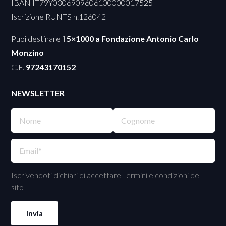
IBAN IT79Y0306909606100000017525
Iscrizione RUNTS n.126042
Puoi destinare il
5×1000 a Fondazione Antonio Carlo
Monzino
C.F.
97243170152
NEWSLETTER
Iscrivendoti dichiari di accettare Termini e condizioni del
sito